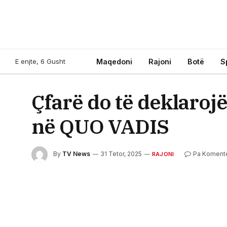
E enjte, 6 Gusht
Maqedoni
Rajoni
Botë
S
Çfarë do të deklarojë
në QUO VADIS
By
TV News
31 Tetor, 2025
Pa Koment
RAJONI