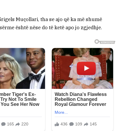
rigels Muçollari, tha se ajo që ka më shumë
esërme është nëse do të ketë apo jo zgjedhje.