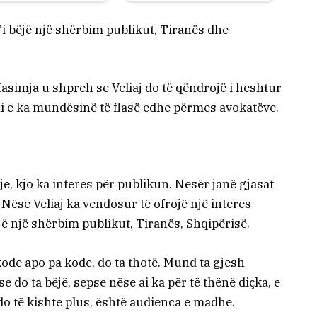
 t’i bëjë një shërbim publikut, Tiranës dhe
 Hasimja u shpreh se Veliaj do të qëndrojë i heshtur
oni e ka mundësinë të flasë edhe përmes avokatëve.
je, kjo ka interes për publikun. Nesër janë gjasat
 Nëse Veliaj ka vendosur të ofrojë një interes
ëjë një shërbim publikut, Tiranës, Shqipërisë.
kode apo pa kode, do ta thotë. Mund ta gjesh
do ta bëjë, sepse nëse ai ka për të thënë diçka, e
do të kishte plus, është audienca e madhe.