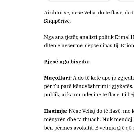
Ai shtoi se, nëse Veliaj do të flasë, do
Shqipërisë.
Nga ana tjetër, analisti politik Ermal
ditën e nesërme, sepse sipas tij, Eri
Pjesë nga biseda:
Muçollari:
A do të ketë apo jo zgjedh
për t’u parë këndvështrimi i gjykatës.
publik, ai ka mundësinë të flasë, t’i b
Hasimja:
Nëse Veliaj do të flasë, me 
mënyrën dhe ta thuash. Nuk mendoj se 
bën përmes avokatit. E vetmja gjë që 