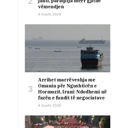
jahti, paraqitja merr gjithë
vëmendjen
6 Gusht, 2026
Arrihet marrëveshja me
Omanin për Ngushticën e
Hormuzit, Irani: Ndodhemi në
fazën e fundit të negociatave
6 Gusht, 2026