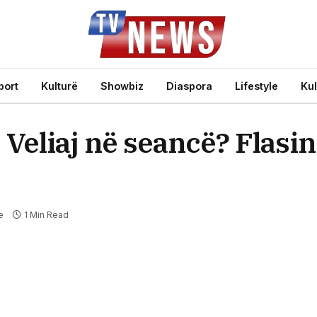
port
Kulturë
Showbiz
Diaspora
Lifestyle
Kul
 Veliaj në seancë? Flasin 
e
1 Min Read