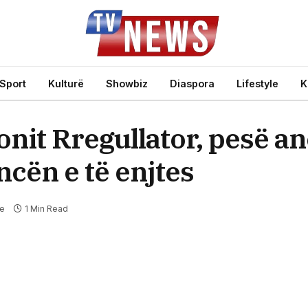
Sport
Kulturë
Showbiz
Diaspora
Lifestyle
K
nit Rregullator, pesë anë
ncën e të enjtes
te
1 Min Read