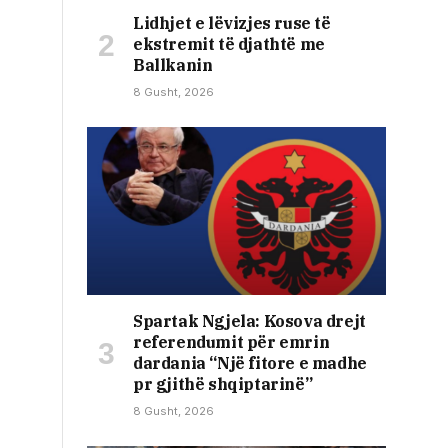
Lidhjet e lëvizjes ruse të
ekstremit të djathtë me
Ballkanin
8 Gusht, 2026
Spartak Ngjela: Kosova drejt
referendumit për emrin
dardania “Një fitore e madhe
pr gjithë shqiptarinë”
8 Gusht, 2026