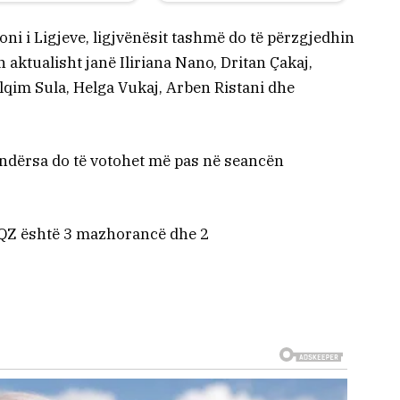
ni i Ligjeve, ligjvënësit tashmë do të përzgjedhin
n aktualisht janë Iliriana Nano, Dritan Çakaj,
lqim Sula, Helga Vukaj, Arben Ristani dhe
 ndërsa do të votohet më pas në seancën
KQZ është 3 mazhorancë dhe 2