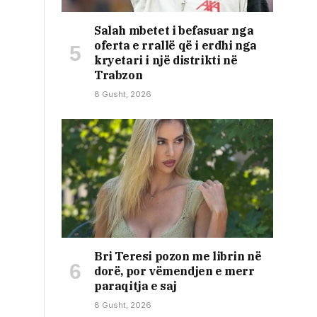
Salah mbetet i befasuar nga
oferta e rrallë që i erdhi nga
kryetari i një distrikti në
Trabzon
8 Gusht, 2026
Bri Teresi pozon me librin në
dorë, por vëmendjen e merr
paraqitja e saj
8 Gusht, 2026