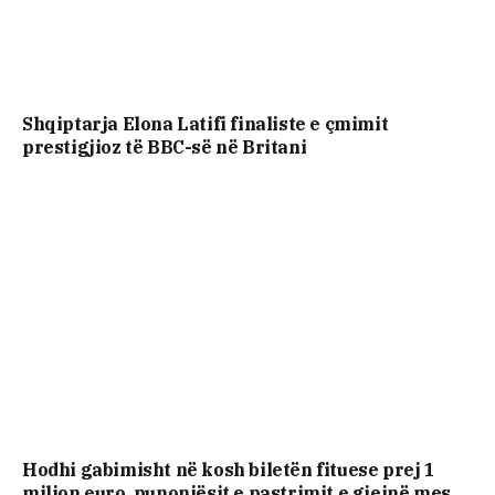
Shqiptarja Elona Latifi finaliste e çmimit
prestigjioz të BBC-së në Britani
Hodhi gabimisht në kosh biletën fituese prej 1
milion euro, punonjësit e pastrimit e gjejnë mes