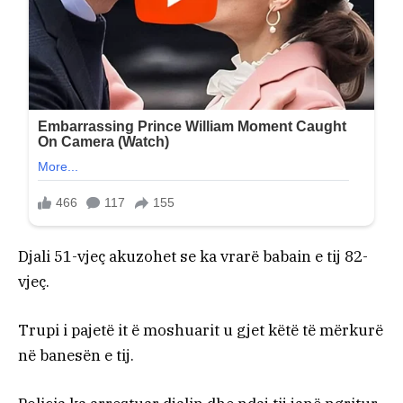
Djali 51-vjeç akuzohet se ka vrarë babain e tij 82-
vjeç.
Trupi i pajetë it ë moshuarit u gjet këtë të mërkurë
në banesën e tij.