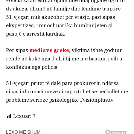
Policia ka arrestuar djalin dhe ndaj tij janë ngritur
dy akuza, dhunë në familje dhe lëndime trupore.
51-vjeçari nuk akuzohet për vrasje, pasi sipas
ekspertizës, i mnoshuari ka humbur jetën si
pasojë e arrestit kardiak.
Por sipas
mediave greke,
viktima ishte goditur
rëndë në kokë nga djali i tij me një bastun, i cili u
konfiskua nga policia.
51-vjeçari pritet të dalë para prokurorit, ndërsa
sipas informacioneve ai raportohet se përballet me
probleme serioze psikologjike ./vizionplus.tv
Lexuar:
7