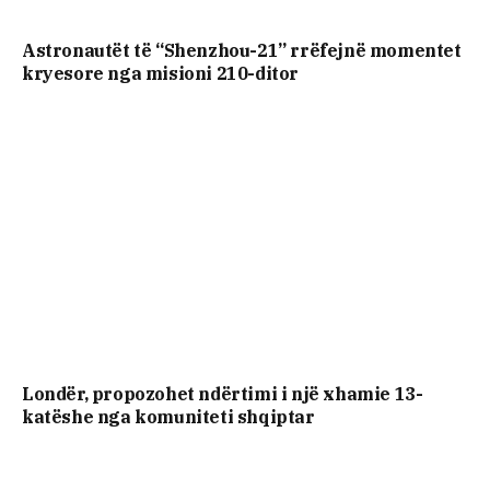
Astronautët të “Shenzhou-21” rrëfejnë momentet
kryesore nga misioni 210-ditor
Londër, propozohet ndërtimi i një xhamie 13-
katëshe nga komuniteti shqiptar