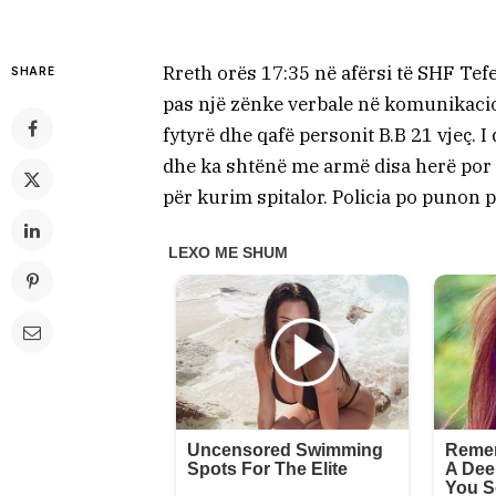
Rreth orës 17:35 në afërsi të SHF Tef
SHARE
pas një zënke verbale në komunikacio
fytyrë dhe qafë personit B.B 21 vjeç. I 
dhe ka shtënë me armë disa herë por 
për kurim spitalor. Policia po punon p