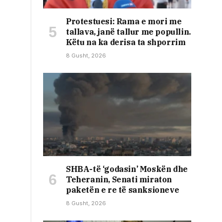
Protestuesi: Rama e mori me
tallava, janë tallur me popullin.
Këtu na ka derisa ta shporrim
8 Gusht, 2026
SHBA-të ‘godasin’ Moskën dhe
Teheranin, Senati miraton
paketën e re të sanksioneve
8 Gusht, 2026