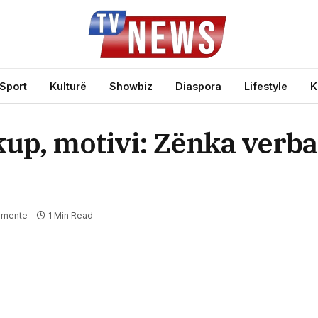
Sport
Kulturë
Showbiz
Diaspora
Lifestyle
K
up, motivi: Zënka verba
omente
1 Min Read