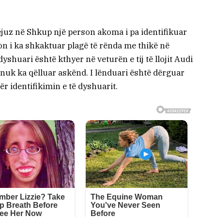
ejuz në Shkup një person akoma i pa identifikuar
n i ka shkaktuar plagë të rënda me thikë në
dyshuari është kthyer në veturën e tij të llojit Audi
nuk ka qëlluar askënd. I lënduari është dërguar
ër identifikimin e të dyshuarit.