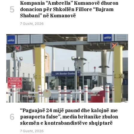
Kompania “Ambrella” Kumanovë dhuron
donacion për Shkollën Fillore “Bajram
Shabani” në Kumanovë
7 Gusht, 2026
“Paguajnë 24 mijë paund dhe kalojnë me
pasaporta false”, media britanike zbulon
skemën e kontrabandistëve shqiptarë
7 Gusht, 2026