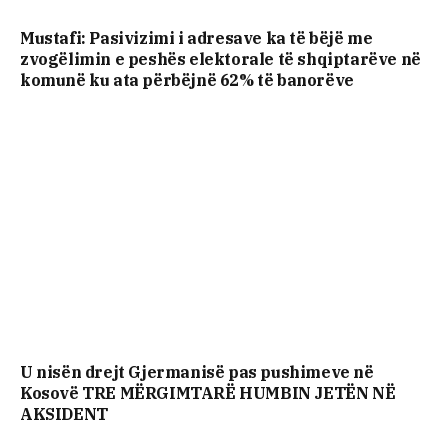
Mustafi: Pasivizimi i adresave ka të bëjë me
zvogëlimin e peshës elektorale të shqiptarëve në
komunë ku ata përbëjnë 62% të banorëve
U nisën drejt Gjermanisë pas pushimeve në
Kosovë TRE MËRGIMTARË HUMBIN JETËN NË
AKSIDENT