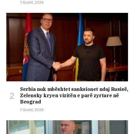
7 Gusht, 2026
Serbia nuk mbështet sanksionet ndaj Rusisë,
Zelensky kryen vizitën e parë zyrtare në
Beograd
7 Gusht, 2026