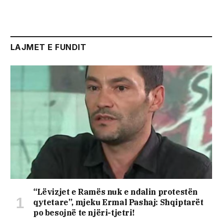
LAJMET E FUNDIT
“Lëvizjet e Ramës nuk e ndalin protestën
qytetare”, mjeku Ermal Pashaj: Shqiptarët
po besojnë te njëri-tjetri!