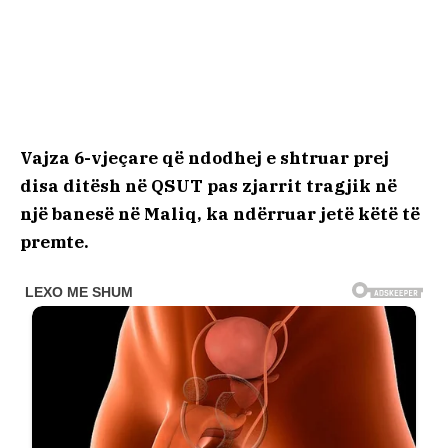
Vajza 6-vjeçare që ndodhej e shtruar prej
disa ditësh në QSUT pas zjarrit tragjik në
një banesë në Maliq, ka ndërruar jetë këtë të
premte.