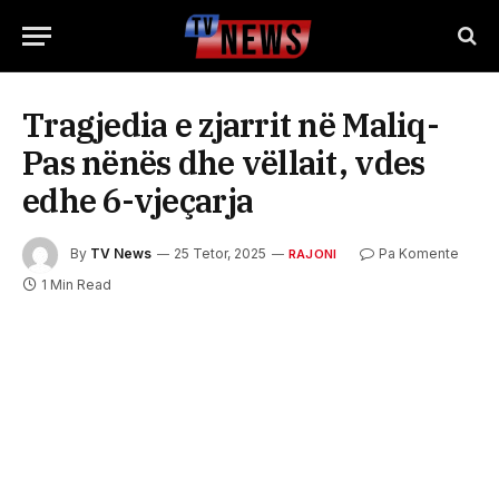
Tragjedia e zjarrit në Maliq-
Pas nënës dhe vëllait, vdes
edhe 6-vjeçarja
By
TV News
25 Tetor, 2025
Pa Komente
RAJONI
1 Min Read