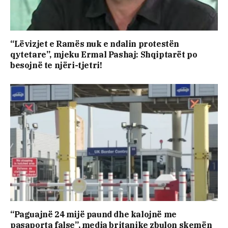
“Lëvizjet e Ramës nuk e ndalin protestën
qytetare”, mjeku Ermal Pashaj: Shqiptarët po
besojnë te njëri-tjetri!
“Paguajnë 24 mijë paund dhe kalojnë me
pasaporta false”, media britanike zbulon skemën