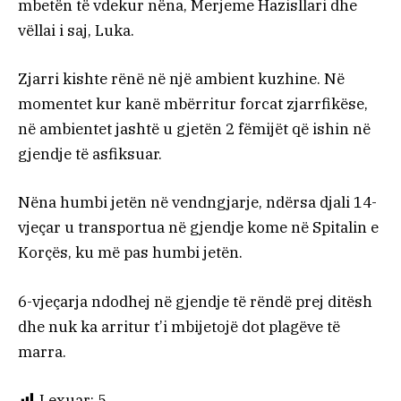
mbetën të vdekur nëna, Merjeme Hazisllari dhe
vëllai i saj, Luka.
Zjarri kishte rënë në një ambient kuzhine. Në
momentet kur kanë mbërritur forcat zjarrfikëse,
në ambientet jashtë u gjetën 2 fëmijët që ishin në
gjendje të asfiksuar.
Nëna humbi jetën në vendngjarje, ndërsa djali 14-
vjeçar u transportua në gjendje kome në Spitalin e
Korçës, ku më pas humbi jetën.
6-vjeçarja ndodhej në gjendje të rëndë prej ditësh
dhe nuk ka arritur t’i mbijetojë dot plagëve të
marra.
Lexuar:
5