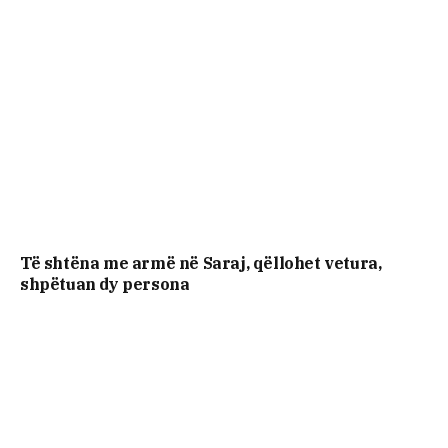
Të shtëna me armë në Saraj, qëllohet vetura,
shpëtuan dy persona