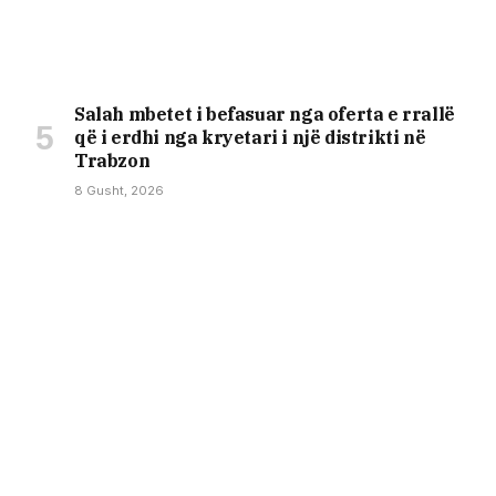
Salah mbetet i befasuar nga oferta e rrallë
që i erdhi nga kryetari i një distrikti në
Trabzon
8 Gusht, 2026