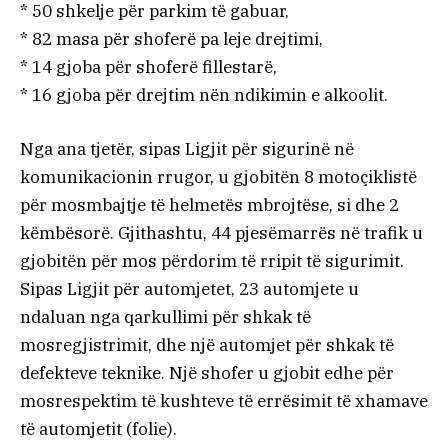
* 50 shkelje për parkim të gabuar,
* 82 masa për shoferë pa leje drejtimi,
* 14 gjoba për shoferë fillestarë,
* 16 gjoba për drejtim nën ndikimin e alkoolit.
Nga ana tjetër, sipas Ligjit për sigurinë në
komunikacionin rrugor, u gjobitën 8 motoçiklistë
për mosmbajtje të helmetës mbrojtëse, si dhe 2
këmbësorë. Gjithashtu, 44 pjesëmarrës në trafik u
gjobitën për mos përdorim të rripit të sigurimit.
Sipas Ligjit për automjetet, 23 automjete u
ndaluan nga qarkullimi për shkak të
mosregjistrimit, dhe një automjet për shkak të
defekteve teknike. Një shofer u gjobit edhe për
mosrespektim të kushteve të errësimit të xhamave
të automjetit (folie).