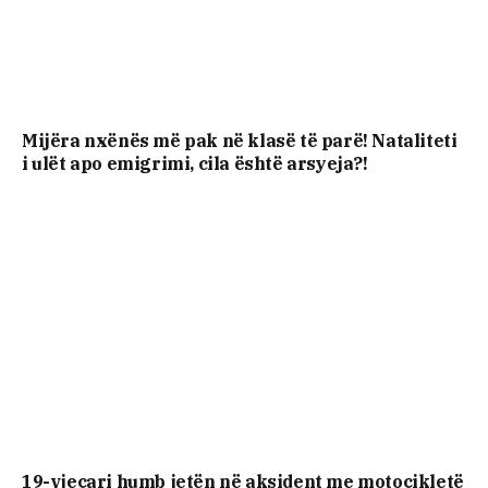
Mijëra nxënës më pak në klasë të parë! Nataliteti
i ulët apo emigrimi, cila është arsyeja?!
19-vjeçari humb jetën në aksident me motoçikletë