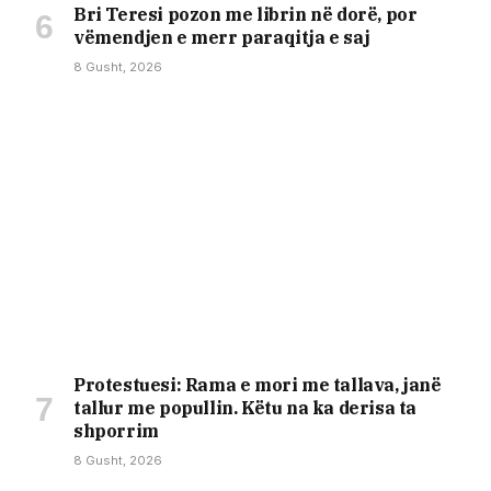
Bri Teresi pozon me librin në dorë, por
vëmendjen e merr paraqitja e saj
8 Gusht, 2026
Protestuesi: Rama e mori me tallava, janë
tallur me popullin. Këtu na ka derisa ta
shporrim
8 Gusht, 2026