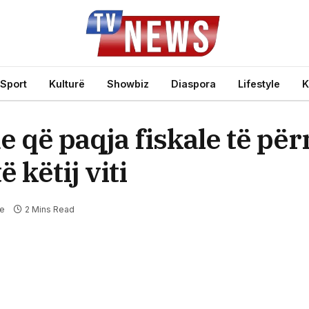
Sport
Kulturë
Showbiz
Diaspora
Lifestyle
K
 që paqja fiskale të pë
 këtij viti
te
2 Mins Read