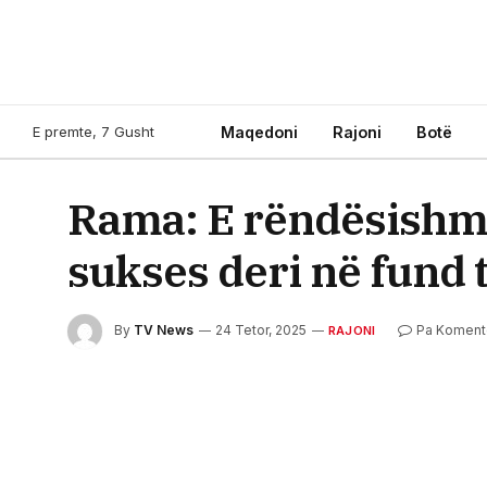
E premte, 7 Gusht
Maqedoni
Rajoni
Botë
Rama: E rëndësishme
sukses deri në fund të
By
TV News
24 Tetor, 2025
Pa Komen
RAJONI