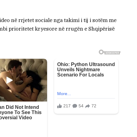
eo në rrjetet sociale nga takimi i tij i sotëm me
mbi prioritetet kryesore në rrugën e Shqipërisë