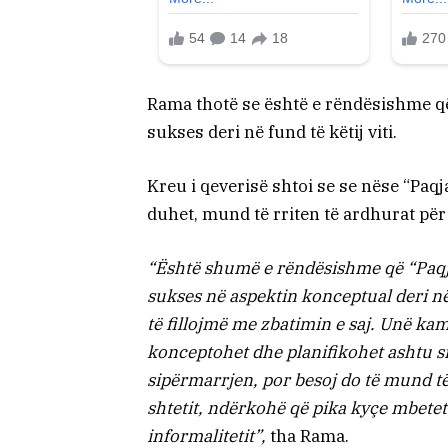
Rama thotë se është e rëndësishme që
sukses deri në fund të këtij viti.
Kreu i qeverisë shtoi se se nëse “Paq
duhet, mund të rriten të ardhurat për 
“Është shumë e rëndësishme që “Paqja
sukses në aspektin konceptual deri në
të fillojmë me zbatimin e saj. Unë k
konceptohet dhe planifikohet ashtu si
sipërmarrjen, por besoj do të mund të
shtetit, ndërkohë që pika kyçe mbetet 
informalitetit”,
tha Rama.