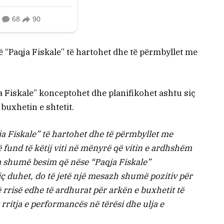
 “Paqja Fiskale” të hartohet dhe të përmbyllet me
ja Fiskale” konceptohet dhe planifikohet ashtu siç
buxhetin e shtetit.
 Fiskale” të hartohet dhe të përmbyllet me
 fund të këtij viti në mënyrë që vitin e ardhshëm
am shumë besim që nëse “Paqja Fiskale”
ç duhet, do të jetë një mesazh shumë pozitiv për
 rrisë edhe të ardhurat për arkën e buxhetit të
rritja e performancës në tërësi dhe ulja e