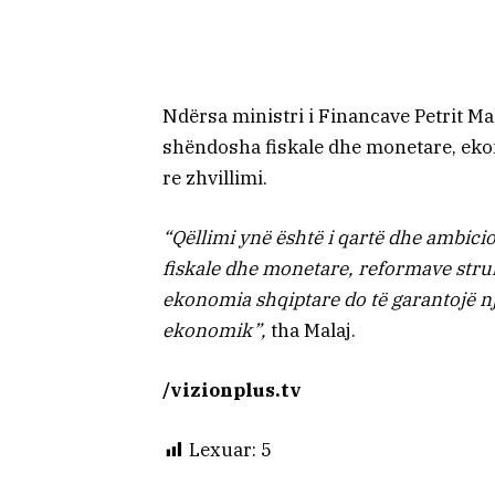
Ndërsa ministri i Financave Petrit Ma
shëndosha fiskale dhe monetare, ekon
re zhvillimi.
“Qëllimi ynë është i qartë dhe ambici
fiskale dhe monetare, reformave struk
ekonomia shqiptare do të garantojë nj
ekonomik”,
tha Malaj.
/vizionplus.tv
Lexuar:
5