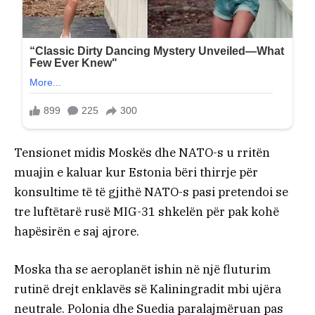
Tensionet midis Moskës dhe NATO-s u rritën
muajin e kaluar kur Estonia bëri thirrje për
konsultime të të gjithë NATO-s pasi pretendoi se
tre luftëtarë rusë MIG-31 shkelën për pak kohë
hapësirën e saj ajrore.
Moska tha se aeroplanët ishin në një fluturim
rutinë drejt enklavës së Kaliningradit mbi ujëra
neutrale. Polonia dhe Suedia paralajmëruan pas