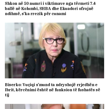
Shkon në 50 numri i viktimave nga tërmeti 7.4
ballë në Kolumbi, SHBA dhe Ekuadori ofrojnë
ndihmë, s’ka rrezik për cunami
Biserko: Vuçiqi s’mund ta ndryshojë rrjedhën e
Ibrit, kërcënimi është në funksion të fushatës së
tij