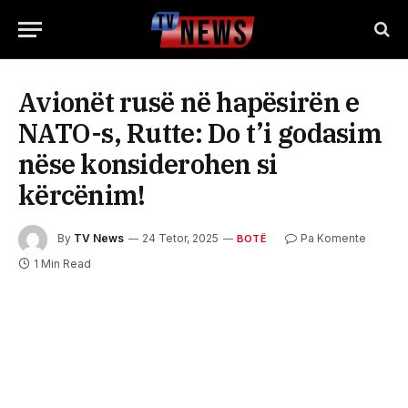
Avionët rusë në hapësirën e
NATO-s, Rutte: Do t’i godasim
nëse konsiderohen si
kërcënim!
By
TV News
24 Tetor, 2025
Pa Komente
BOTË
1 Min Read