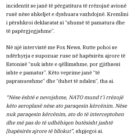
incidentit se janë të përgatitura të rrëzojnë avionë
rusë nëse shkeljet e dyshuara vazhdojnë. Kremlini
i përshkroi deklaratat si “shumë të pamatura dhe
të papërgjegjshme”.
Në një intervistë me Fox News, Rutte pohoi se
ndërhyrja e supozuar ruse në hapësirën ajrore të
Estonisë “nuk ishte e qëllimshme, por gjithsesi
ishte e pamatur”. Këto veprime janë “të
papranueshme” dhe “duhet të ndalen”, tha ai.
“Nëse është e nevojshme, NATO mund t’i rrëzojë
këto aeroplanë nëse ato paraqesin kërcënim. Nëse
nuk paraqesin kërcënim, ato do të interceptohen
dhe më pas do të udhëhiqen butësisht jashtë
[hapësirës ajrore të bllokut”,
shpjegoi ai.