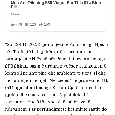
“Sot (24.10.2025), punonjësit e Policisë nga Njësia
për Trafik të Paligjshëm, në koordinim me
punonjësit e Njësisë për Polici Intervenuese nga
SPB Shkup, pas një urdhri gjyqësor, realizuan një
kontroll në shtëpinë dhe ambiente të tjera, si dhe
në automjetin e tipit “Mercedes” në pronësi të B.H.
(51) nga fshati Rashçë, Shkup. Gjatë kontrollit u
gjetën dhe u sekuestruan: 7 pistoleta, 14
karikatorë dhe 318 fishekë të kalibrave të
ndryshëm. Pas përfundimit të hetimit të rastit, do