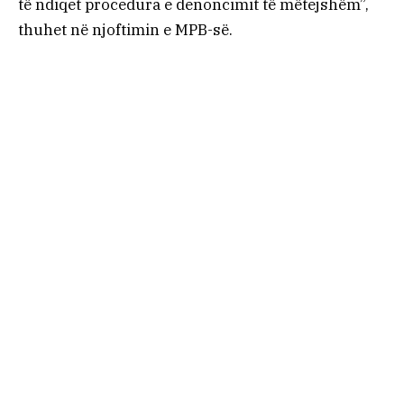
të ndiqet procedura e denoncimit të mëtejshëm”,
thuhet në njoftimin e MPB-së.