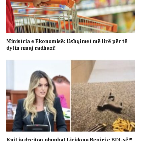
Ministria e Ekonomisë: Ushqimet më lirë për të
dytin muaj radhazi!
Kujt ia drejton plumbat Liridona Beqiri e BDI-së?!