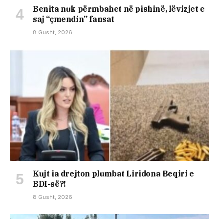
Benita nuk përmbahet në pishinë, lëvizjet e
saj “çmendin” fansat
8 Gusht, 2026
Kujt ia drejton plumbat Liridona Beqiri e
BDI-së?!
8 Gusht, 2026