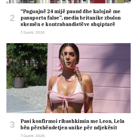
“Paguajnë 24 mijë paund dhe kalojnë me
pasaporta false”, media britanike zbulon
skemën e kontrabandistëve shqiptarë
7 Gusht, 2026
Pasi konfirmoi ribashkimin me Leon, Lela
bën përshëndetjen unike për ndjekësit
7 Gusht, 2026