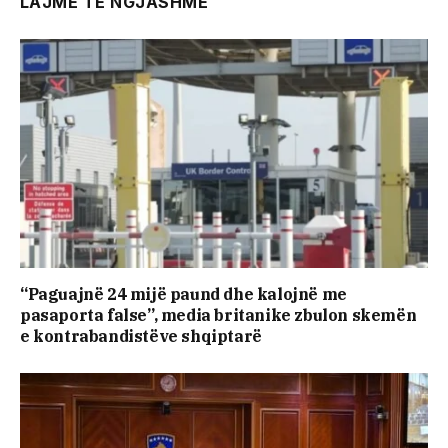
LAJME TE NGJASHME
“Paguajnë 24 mijë paund dhe kalojnë me
pasaporta false”, media britanike zbulon skemën
e kontrabandistëve shqiptarë