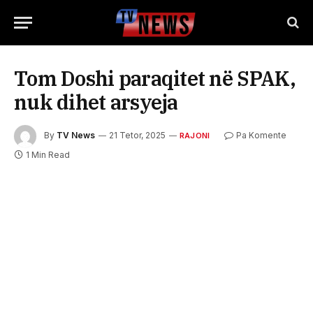
Tom Doshi paraqitet në SPAK,
nuk dihet arsyeja
By
TV News
21 Tetor, 2025
Pa Komente
RAJONI
1 Min Read