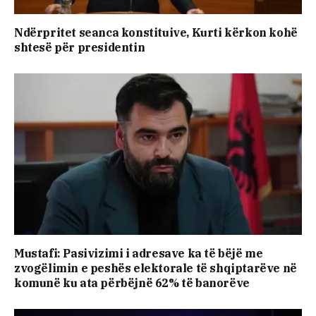
Ndërpritet seanca konstituive, Kurti kërkon kohë
shtesë për presidentin
Mustafi: Pasivizimi i adresave ka të bëjë me
zvogëlimin e peshës elektorale të shqiptarëve në
komunë ku ata përbëjnë 62% të banorëve