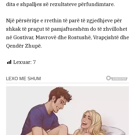
dita e shpalljes së rezultateve përfundimtare.
Një përsëritje e rrethin të parë të zgjedhjeve për
shkak të pragut të pamjaftueshëm do të zhvillohet
në Gostivar, Mavrovë dhe Rostushë, Vrapçishtë dhe
Qendër Zhupë.
Lexuar:
7