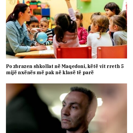
Po zbrazen shkollat në Maqedoni, këtë vit rreth 5
mijë nxënës më pak në klasë të parë