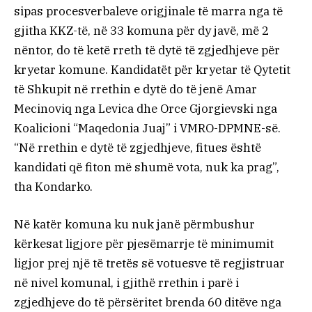
sipas procesverbaleve origjinale të marra nga të
gjitha KKZ-të, në 33 komuna për dy javë, më 2
nëntor, do të ketë rreth të dytë të zgjedhjeve për
kryetar komune. Kandidatët për kryetar të Qytetit
të Shkupit në rrethin e dytë do të jenë Amar
Mecinoviq nga Levica dhe Orce Gjorgievski nga
Koalicioni “Maqedonia Juaj” i VMRO-DPMNE-së.
“Në rrethin e dytë të zgjedhjeve, fitues është
kandidati që fiton më shumë vota, nuk ka prag”,
tha Kondarko.
Në katër komuna ku nuk janë përmbushur
kërkesat ligjore për pjesëmarrje të minimumit
ligjor prej një të tretës së votuesve të regjistruar
në nivel komunal, i gjithë rrethin i parë i
zgjedhjeve do të përsëritet brenda 60 ditëve nga