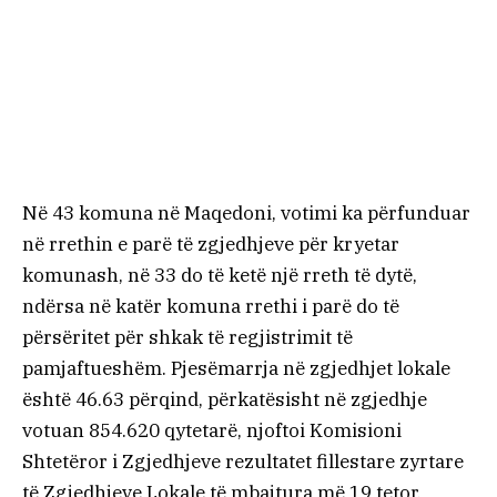
Në 43 komuna në Maqedoni, votimi ka përfunduar
në rrethin e parë të zgjedhjeve për kryetar
komunash, në 33 do të ketë një rreth të dytë,
ndërsa në katër komuna rrethi i parë do të
përsëritet për shkak të regjistrimit të
pamjaftueshëm. Pjesëmarrja në zgjedhjet lokale
është 46.63 përqind, përkatësisht në zgjedhje
votuan 854.620 qytetarë, njoftoi Komisioni
Shtetëror i Zgjedhjeve rezultatet fillestare zyrtare
të Zgjedhjeve Lokale të mbajtura më 19 tetor.