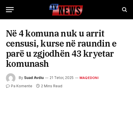
Në 4 komuna nuk u arrit
censusi, kurse në raundin e
parë u zgjodhën 43 kryetar
komunash
By
Suad Avdiu
21 Tetor, 2025
MAQEDONI
Pa Komente
2 Mins Read