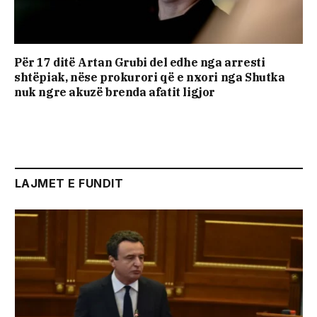
Për 17 ditë Artan Grubi del edhe nga arresti
shtëpiak, nëse prokurori që e nxori nga Shutka
nuk ngre akuzë brenda afatit ligjor
LAJMET E FUNDIT