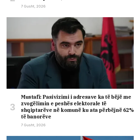
7 Gusht, 2026
Mustafi: Pasivizimi i adresave ka të bëjë me
zvogëlimin e peshës elektorale të
shqiptarëve në komunë ku ata përbëjnë 62%
të banorëve
7 Gusht, 2026