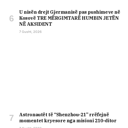
U nisën drejt Gjermanisë pas pushimeve në
Kosovë TRE MËRGIMTARË HUMBIN JETËN
NË AKSIDENT
7 Gusht, 2026
Astronautët të “Shenzhou-21” rrëfejnë
momentet kryesore nga misioni 210-ditor