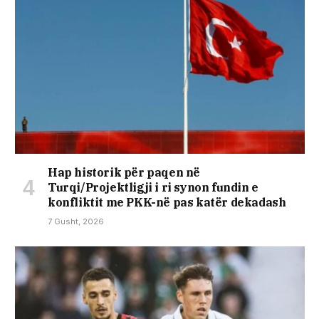
Hap historik për paqen në
Turqi/Projektligji i ri synon fundin e
konfliktit me PKK-në pas katër dekadash
7 Gusht, 2026