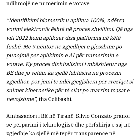
ndihmojë në numërimin e votave.
“Identifikimi biometrik u aplikua 100%, ndërsa
votimi elektronik është në proces zhvillimi. Që nga
viti 2022 kemi aplikuar disa platforma në këtë
fushë. Më 9 nëntor në zgjedhjet e pjesshme po
punojmë për aplikimin e AI për numërimin e
votave. Ky proces dixhitalizimi i mbështetur nga
BE dhe jo vetëm ka sjellë lehtësira në procesin
zgjedhor, por jemi te ndërgjegjshëm për rreziqet si
sulmet kibernetike për të cilat po marrim masat e
nevojshme”,
tha Celibashi.
Ambasadori i BE në Tiranë, Silvio Gonzato pranoi
se përparimi i teknologjisë dhe përfshirja e saj në
zgjedhje ka sjellë më tepër transparencë në