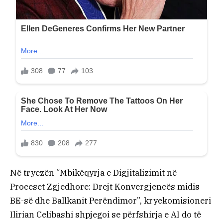
Në tryezën “Mbikëqyrja e Digjitalizimit në
Proceset Zgjedhore: Drejt Konvergjencës midis
BE-së dhe Ballkanit Perëndimor”, kryekomisioneri
Ilirian Celibashi shpjegoi se përfshirja e AI do të