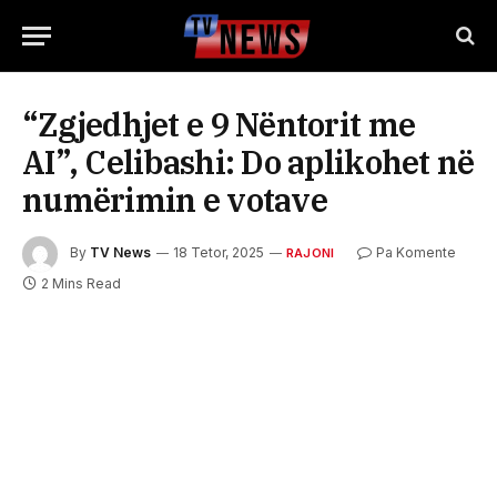
“Zgjedhjet e 9 Nëntorit me
AI”, Celibashi: Do aplikohet në
numërimin e votave
By
TV News
18 Tetor, 2025
Pa Komente
RAJONI
2 Mins Read