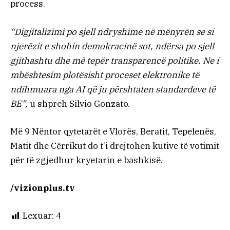
process.
“Digjitalizimi po sjell ndryshime në mënyrën se si
njerëzit e shohin demokracinë sot, ndërsa po sjell
gjithashtu dhe më tepër transparencë politike. Ne i
mbështesim plotësisht proceset elektronike të
ndihmuara nga AI që ju përshtaten standardeve të
BE”,
u shpreh Silvio Gonzato.
Më 9 Nëntor qytetarët e Vlorës, Beratit, Tepelenës,
Matit dhe Cërrikut do t’i drejtohen kutive të votimit
për të zgjedhur kryetarin e bashkisë.
/vizionplus.tv
Lexuar:
4