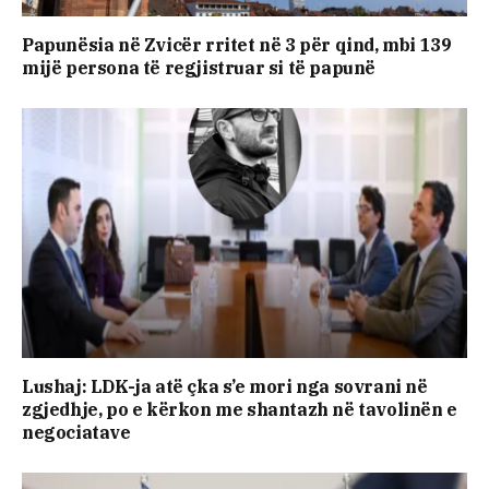
Papunësia në Zvicër rritet në 3 për qind, mbi 139
mijë persona të regjistruar si të papunë
Lushaj: LDK-ja atë çka s’e mori nga sovrani në
zgjedhje, po e kërkon me shantazh në tavolinën e
negociatave