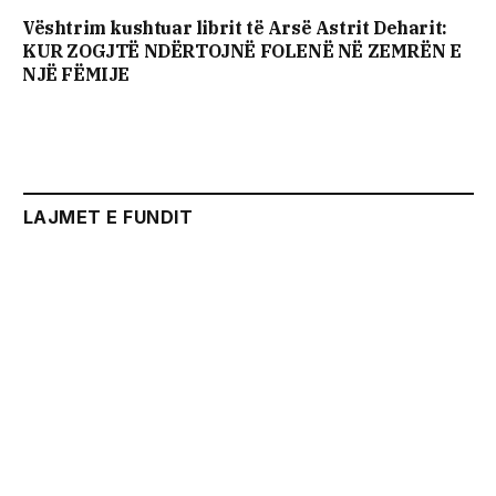
Vështrim kushtuar librit të Arsë Astrit Deharit:
KUR ZOGJTË NDËRTOJNË FOLENË NË ZEMRËN E
NJË FËMIJE
LAJMET E FUNDIT