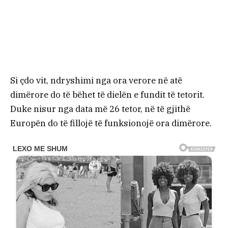
Si çdo vit, ndryshimi nga ora verore në atë
dimërore do të bëhet të dielën e fundit të tetorit.
Duke nisur nga data më 26 tetor, në të gjithë
Europën do të fillojë të funksionojë ora dimërore.