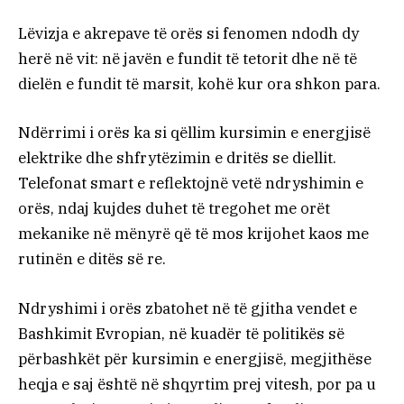
Lëvizja e akrepave të orës si fenomen ndodh dy
herë në vit: në javën e fundit të tetorit dhe në të
dielën e fundit të marsit, kohë kur ora shkon para.
Ndërrimi i orës ka si qëllim kursimin e energjisë
elektrike dhe shfrytëzimin e dritës se diellit.
Telefonat smart e reflektojnë vetë ndryshimin e
orës, ndaj kujdes duhet të tregohet me orët
mekanike në mënyrë që të mos krijohet kaos me
rutinën e ditës së re.
Ndryshimi i orës zbatohet në të gjitha vendet e
Bashkimit Evropian, në kuadër të politikës së
përbashkët për kursimin e energjisë, megjithëse
heqja e saj është në shqyrtim prej vitesh, por pa u