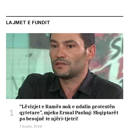
LAJMET E FUNDIT
“Lëvizjet e Ramës nuk e ndalin protestën
qytetare”, mjeku Ermal Pashaj: Shqiptarët
po besojnë te njëri-tjetri!
7 Gusht, 2026