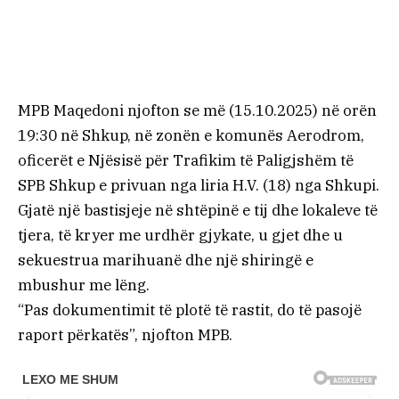
MPB Maqedoni njofton se më (15.10.2025) në orën
19:30 në Shkup, në zonën e komunës Aerodrom,
oficerët e Njësisë për Trafikim të Paligjshëm të
SPB Shkup e privuan nga liria H.V. (18) nga Shkupi.
Gjatë një bastisjeje në shtëpinë e tij dhe lokaleve të
tjera, të kryer me urdhër gjykate, u gjet dhe u
sekuestrua marihuanë dhe një shiringë e
mbushur me lëng.
“Pas dokumentimit të plotë të rastit, do të pasojë
raport përkatës”, njofton MPB.