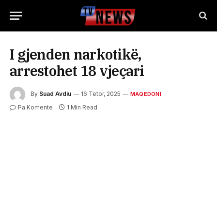
I gjenden narkotikë,
arrestohet 18 vjeçari
By
Suad Avdiu
16 Tetor, 2025
MAQEDONI
Pa Komente
1 Min Read