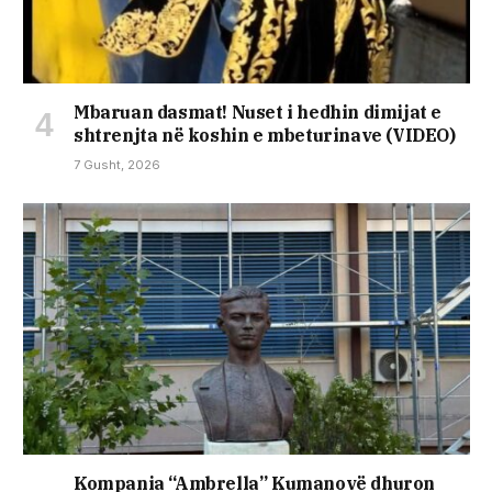
Mbaruan dasmat! Nuset i hedhin dimijat e
shtrenjta në koshin e mbeturinave (VIDEO)
7 Gusht, 2026
Kompania “Ambrella” Kumanovë dhuron