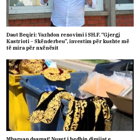
Daut Beqiri: Vazhdon renovimi i SH.F. “Gjergj
Kastrioti – Skënderbeu”, investim për kushte më
të mira për nxënësit
Mbaruan dasmat! Nuset i hedhin dimijat e