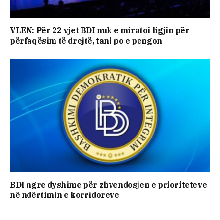
VLEN: Për 22 vjet BDI nuk e miratoi ligjin për
përfaqësim të drejtë, tani po e pengon
BDI ngre dyshime për zhvendosjen e prioriteteve
në ndërtimin e korridoreve