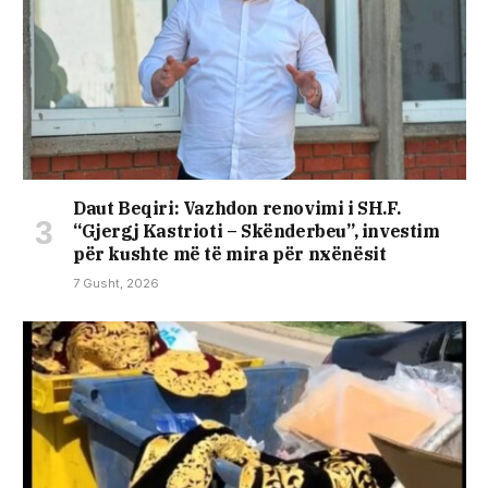
Daut Beqiri: Vazhdon renovimi i SH.F.
“Gjergj Kastrioti – Skënderbeu”, investim
për kushte më të mira për nxënësit
7 Gusht, 2026