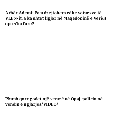
Arbër Ademi: Po u drejtohem edhe votuesve të
VLEN-it, a ka shtet ligjor në Maqedoninë e Veriut
apo s’ka fare?
Plumb qorr godet një veturë në Opaj, policia në
vendin e ngjarjes/VIDEO/