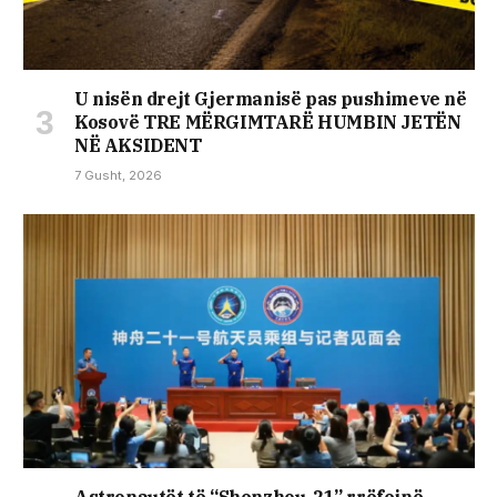
U nisën drejt Gjermanisë pas pushimeve në
Kosovë TRE MËRGIMTARË HUMBIN JETËN
NË AKSIDENT
7 Gusht, 2026
Astronautët të “Shenzhou-21” rrëfejnë