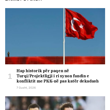
Hap historik për paqen në
Turqi/Projektligji i ri synon fundin e
konfliktit me PKK-në pas katër dekadash
7 Gusht, 2026