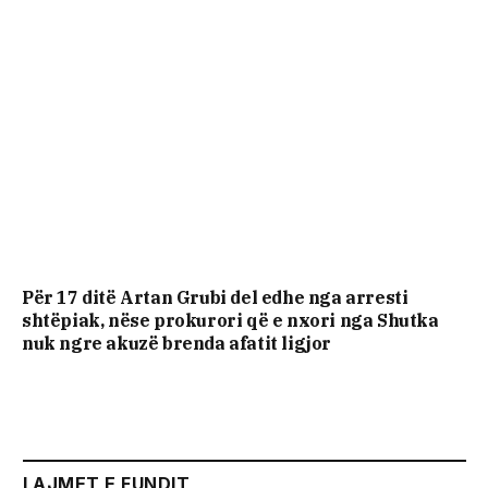
Për 17 ditë Artan Grubi del edhe nga arresti
shtëpiak, nëse prokurori që e nxori nga Shutka
nuk ngre akuzë brenda afatit ligjor
LAJMET E FUNDIT