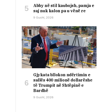
Abby në stil kaubojsh, pamja e
saj nuk kalon pa u vënë re
9 Gusht, 2026
Gjykata bllokon ndërtimin e
sallës 400 milionë dollarëshe
të Trumpit në Shtëpinë e
Bardhë
9 Gusht, 2026