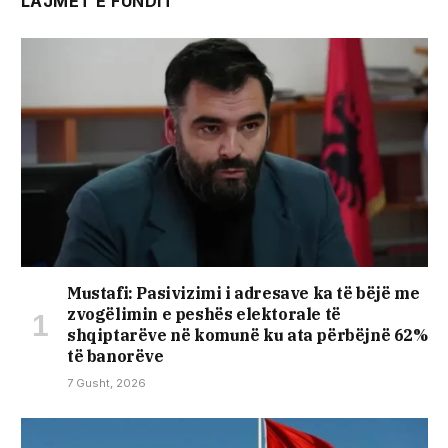
LAJMET E FUNDIT
Mustafi: Pasivizimi i adresave ka të bëjë me
zvogëlimin e peshës elektorale të
shqiptarëve në komunë ku ata përbëjnë 62%
të banorëve
7 Gusht, 2026