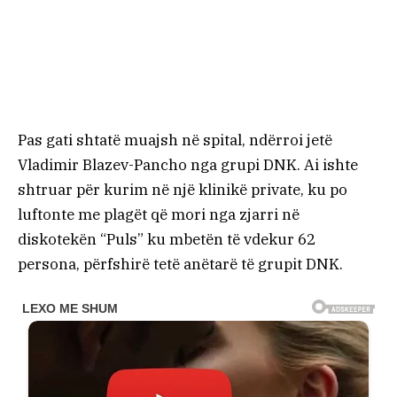
Pas gati shtatë muajsh në spital, ndërroi jetë
Vladimir Blazev-Pancho nga grupi DNK. Ai ishte
shtruar për kurim në një klinikë private, ku po
luftonte me plagët që mori nga zjarri në
diskotekën “Puls” ku mbetën të vdekur 62
persona, përfshirë tetë anëtarë të grupit DNK.