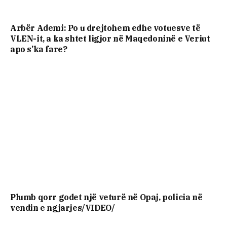
Arbër Ademi: Po u drejtohem edhe votuesve të
VLEN-it, a ka shtet ligjor në Maqedoninë e Veriut
apo s’ka fare?
Plumb qorr godet një veturë në Opaj, policia në
vendin e ngjarjes/VIDEO/