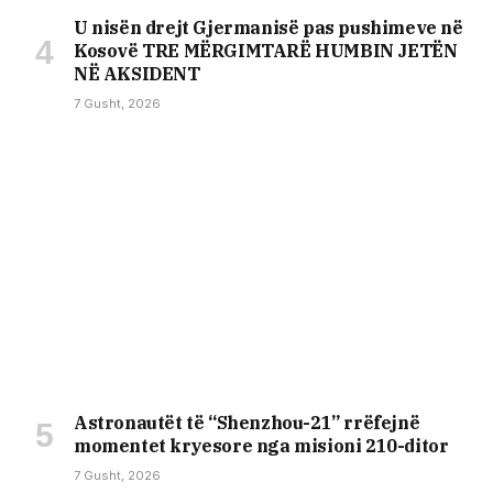
U nisën drejt Gjermanisë pas pushimeve në
Kosovë TRE MËRGIMTARË HUMBIN JETËN
NË AKSIDENT
7 Gusht, 2026
Astronautët të “Shenzhou-21” rrëfejnë
momentet kryesore nga misioni 210-ditor
7 Gusht, 2026