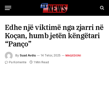
Edhe një viktimë nga zjarri në
Koçan, humb jetën këngëtari
“Panço”
By
Suad Avdiu
14 Tetor, 2025
MAQEDONI
Pa Komente
1 Min Read