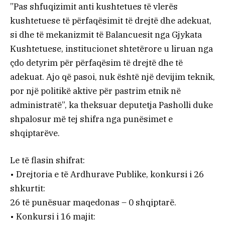
”Pas shfuqizimit anti kushtetues të vlerës
kushtetuese të përfaqësimit të drejtë dhe adekuat,
si dhe të mekanizmit të Balancuesit nga Gjykata
Kushtetuese, institucionet shtetërore u liruan nga
çdo detyrim për përfaqësim të drejtë dhe të
adekuat. Ajo që pasoi, nuk është një devijim teknik,
por një politikë aktive për pastrim etnik në
administratë”, ka theksuar deputetja Pasholli duke
shpalosur më tej shifra nga punësimet e
shqiptarëve.
Le të flasin shifrat:
• Drejtoria e të Ardhurave Publike, konkursi i 26
shkurtit:
26 të punësuar maqedonas – 0 shqiptarë.
• Konkursi i 16 majit: