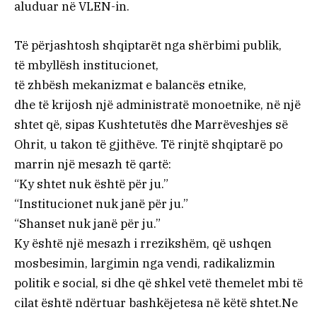
aluduar në VLEN-in.
Të përjashtosh shqiptarët nga shërbimi publik,
të mbyllësh institucionet,
të zhbësh mekanizmat e balancës etnike,
dhe të krijosh një administratë monoetnike, në një
shtet që, sipas Kushtetutës dhe Marrëveshjes së
Ohrit, u takon të gjithëve. Të rinjtë shqiptarë po
marrin një mesazh të qartë:
“Ky shtet nuk është për ju.”
“Institucionet nuk janë për ju.”
“Shanset nuk janë për ju.”
Ky është një mesazh i rrezikshëm, që ushqen
mosbesimin, largimin nga vendi, radikalizmin
politik e social, si dhe që shkel vetë themelet mbi të
cilat është ndërtuar bashkëjetesa në këtë shtet.Ne