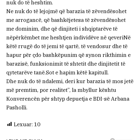
nuk do të heshtim.
Ne nuk do të lejojmë që barazia të zëvendësohet
me arrogancë, që bashkëjetesa të zëvendësohet
me dominim, dhe që dinjiteti i shqiptarëve të
nëpërkëmbet me heshtjen individëve në qeveriNë
këtë rrugë do të jemi të qartë, të vendosur dhe të
hapur për çdo bashkëpunim që synon rikthimin e
barazisë, funksionimit të shtetit dhe dinjitetit të
qytetarëve tanë.Sot e hapim këtë kapitull.
Dhe nuk do të ndalemi, deri kur barazia të mos jetë
më premtim, por realitet”, la mbyllur kështu
Konverencën për shtyp depuetja e BDI-së Arbana
Pasholli.
Lexuar:
10