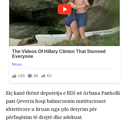
Siç kanë thënë deputetja e BDI-së Arbana Pasholli
pasi Qeveria hoqi balancuesin institucionet
shtetërore u liruan nga çdo detyrim për
përfaqësim të drejtë dhe adekuat.