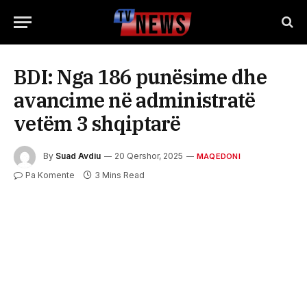
BDI: Nga 186 punësime dhe
avancime në administratë
vetëm 3 shqiptarë
By
Suad Avdiu
20 Qershor, 2025
MAQEDONI
Pa Komente
3 Mins Read