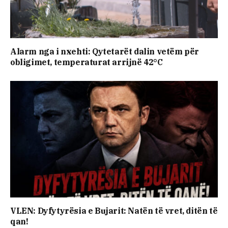
Alarm nga i nxehti: Qytetarët dalin vetëm për
obligimet, temperaturat arrijnë 42°C
VLEN: Dyfytyrësia e Bujarit: Natën të vret, ditën të
qan!