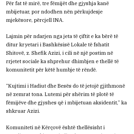
Për fat të mirë, tre fëmijët dhe gjyshja kanë
mbijetuar, por ndodhen nën përkujdesje
mjekësore, përcjell INA.
Lajmin për ndarjen nga jeta të çiftit e ka bërë të
ditur kryetari i Bashkësisë Lokale të fshatit
Shitovë, z. Shefik Azizi, i cili në një postim në
rrjetet sociale ka shprehur dhimbjen e thellë të
komunitetit për këtë humbje të rëndë.
“Kujtimi i Hadiut dhe Besës do të jetojë gjithmonë
në zemrat tona. Lutemi për shërim të plotë të
fëmijëve dhe gjyshes që i mbijetuan aksidentit,” ka
shkruar Azizi.
Komuniteti në Kërçovë është thellësisht i