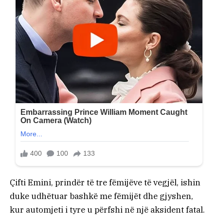
Çifti Emini, prindër të tre fëmijëve të vegjël, ishin
duke udhëtuar bashkë me fëmijët dhe gjyshen,
kur automjeti i tyre u përfshi në një aksident fatal.