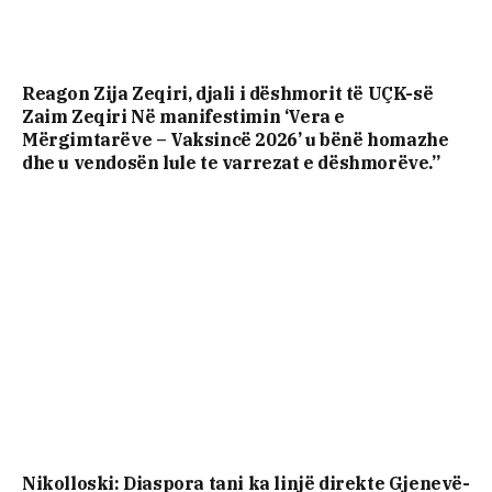
Reagon Zija Zeqiri, djali i dëshmorit të UÇK-së
Zaim Zeqiri Në manifestimin ‘Vera e
Mërgimtarëve – Vaksincë 2026’ u bënë homazhe
dhe u vendosën lule te varrezat e dëshmorëve.”
Nikolloski: Diaspora tani ka linjë direkte Gjenevë-