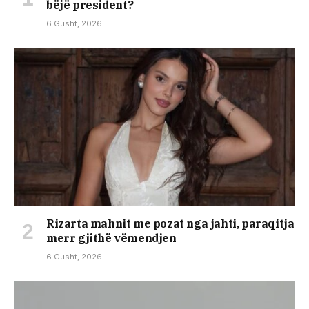
bëjë president?
6 Gusht, 2026
Rizarta mahnit me pozat nga jahti, paraqitja
merr gjithë vëmendjen
6 Gusht, 2026