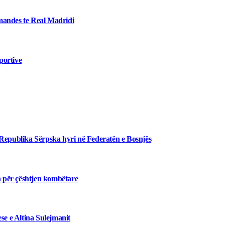
iomandes te Real Madridi
portive
 Republika Sërpska hyri në Federatën e Bosnjës
n për çështjen kombëtare
se e Altina Sulejmanit