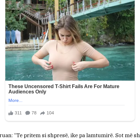
ruan: “Te pritem si shpresë, ike pa lamtumirë. Sot më s