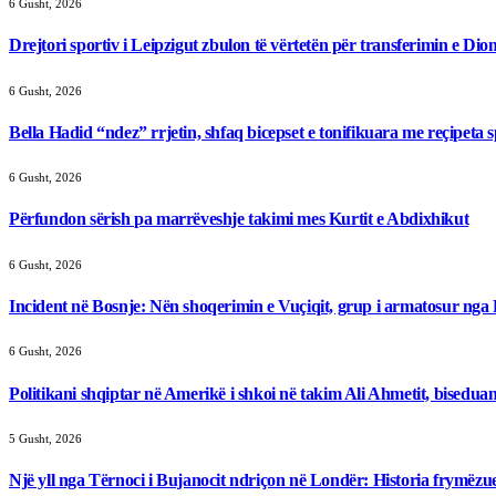
6 Gusht, 2026
Drejtori sportiv i Leipzigut zbulon të vërtetën për transferimin e D
6 Gusht, 2026
Bella Hadid “ndez” rrjetin, shfaq bicepset e tonifikuara me reçipeta s
6 Gusht, 2026
Përfundon sërish pa marrëveshje takimi mes Kurtit e Abdixhikut
6 Gusht, 2026
Incident në Bosnje: Nën shoqerimin e Vuçiqit, grup i armatosur nga
6 Gusht, 2026
Politikani shqiptar në Amerikë i shkoi në takim Ali Ahmetit, bisedua
5 Gusht, 2026
Një yll nga Tërnoci i Bujanocit ndriçon në Londër: Historia frymëzue