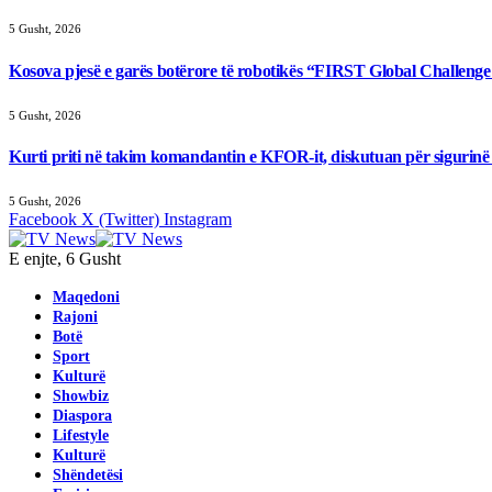
5 Gusht, 2026
Kosova pjesë e garës botërore të robotikës “FIRST Global Challeng
5 Gusht, 2026
Kurti priti në takim komandantin e KFOR-it, diskutuan për sigurinë
5 Gusht, 2026
Facebook
X (Twitter)
Instagram
E enjte, 6 Gusht
Maqedoni
Rajoni
Botë
Sport
Kulturë
Showbiz
Diaspora
Lifestyle
Kulturë
Shëndetësi