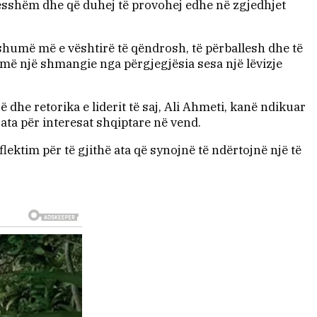
ksesshëm dhe që duhej të provohej edhe në zgjedhjet
shumë më e vështirë të qëndrosh, të përballesh dhe të
më një shmangie nga përgjegjësia sesa një lëvizje
 dhe retorika e liderit të saj, Ali Ahmeti, kanë ndikuar
ata për interesat shqiptare në vend.
lektim për të gjithë ata që synojnë të ndërtojnë një të