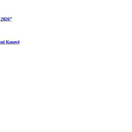
e 2026”
 në Kosovë