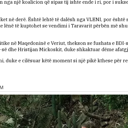
nga një koalicion që sipas tij ishte ende i ri, por i su
et në derë. Është lehtë të dalësh nga VLENI, por është 
e lënë të kuptohet se vendimi i Taravarit përbën më shu
litike në Maqedoninë e Veriut, thekson se fushata e BDI-së
O-së dhe Hristijan Mickoskit, duke shkaktuar dëme afatgj
i, duke e cilësuar këtë moment si një pikë kthese për ref