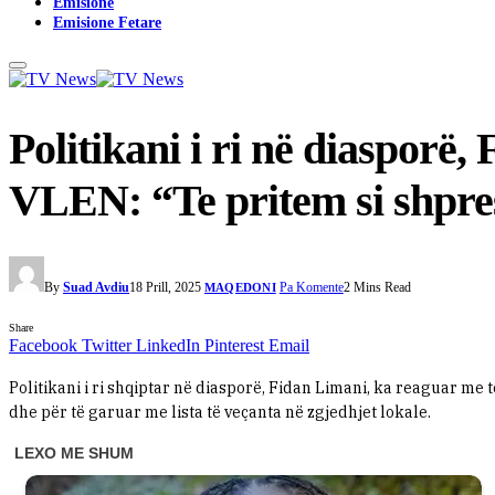
Emisione
Emisione Fetare
Politikani i ri në diasporë
VLEN: “Te pritem si shpre
By
Suad Avdiu
18 Prill, 2025
Pa Komente
2 Mins Read
MAQEDONI
Share
Facebook
Twitter
LinkedIn
Pinterest
Email
Politikani i ri shqiptar në diasporë, Fidan Limani, ka reaguar me 
dhe për të garuar me lista të veçanta në zgjedhjet lokale.