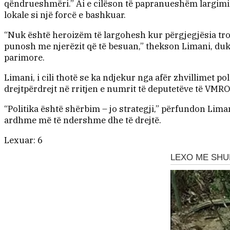
qëndrueshmëri.” Ai e cilëson të papranueshëm largimin 
lokale si një forcë e bashkuar.
“Nuk është heroizëm të largohesh kur përgjegjësia trok
punosh me njerëzit që të besuan,” thekson Limani, duk
parimore.
Limani, i cili thotë se ka ndjekur nga afër zhvillimet po
drejtpërdrejt në rritjen e numrit të deputetëve të VMR
“Politika është shërbim – jo strategji,” përfundon Liman
ardhme më të ndershme dhe të drejtë.
Lexuar:
6