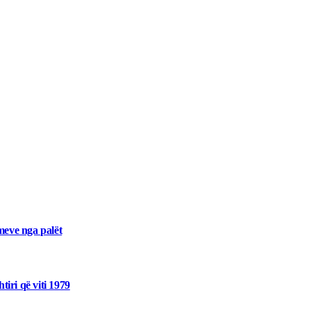
meve nga palët
tiri që viti 1979