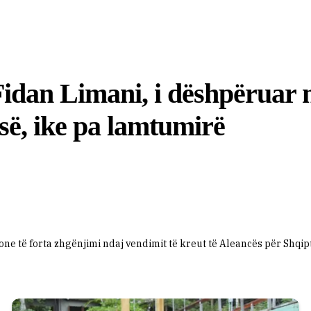
, Fidan Limani, i dëshpëruar
së, ike pa lamtumirë
tone të forta zhgënjimi ndaj vendimit të kreut të Aleancës për Shqi