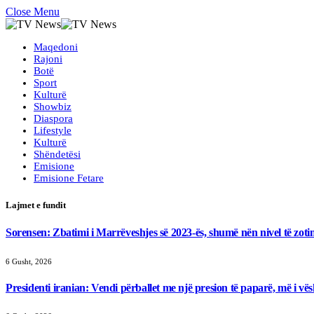
Close Menu
Maqedoni
Rajoni
Botë
Sport
Kulturë
Showbiz
Diaspora
Lifestyle
Kulturë
Shëndetësi
Emisione
Emisione Fetare
Lajmet e fundit
Sorensen: Zbatimi i Marrëveshjes së 2023-ës, shumë nën nivel të zoti
6 Gusht, 2026
Presidenti iranian: Vendi përballet me një presion të paparë, më i vësh