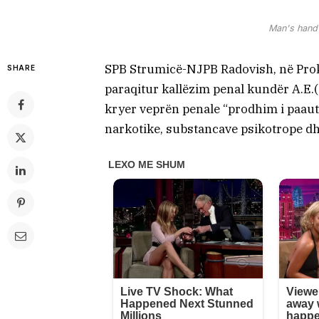
Man's hand 
SPB Strumicë-NJPB Radovish, në Pro
SHARE
paraqitur kallëzim penal kundër A.E.(
kryer veprën penale “prodhim i paaut
narkotike, substancave psikotrope dh