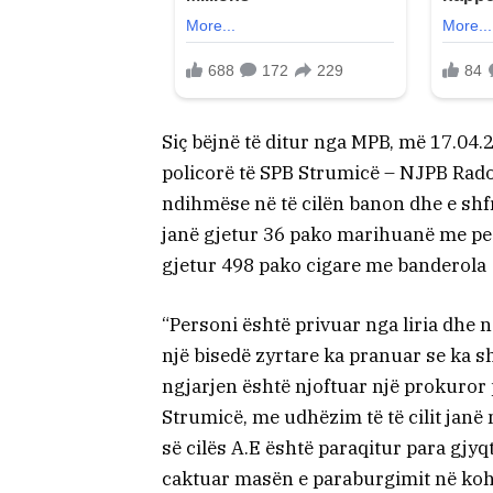
Siç bëjnë të ditur nga MPB, më 17.04.
policorë të SPB Strumicë – NJPB Rado
ndihmëse në të cilën banon dhe e shfr
janë gjetur 36 pako marihuanë me pes
gjetur 498 pako cigare me banderola
“Personi është privuar nga liria dhe 
një bisedë zyrtare ka pranuar se ka 
ngjarjen është njoftuar një prokuror
Strumicë, me udhëzim të të cilit jan
së cilës A.E është paraqitur para gjyq
caktuar masën e paraburgimit në kohëz