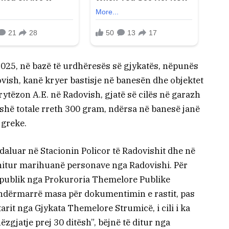
2025, në bazë të urdhëresës së gjykatës, nëpunës
vish, kanë kryer bastisje në banesën dhe objektet
ytëzon A.E. në Radovish, gjatë së cilës në garazh
hë totale rreth 300 gram, ndërsa në banesë janë
 greke.
ndaluar në Stacionin Policor të Radovishit dhe në
shitur marihuanë personave nga Radovishi. Për
 publik nga Prokuroria Themelore Publike
ë ndërmarrë masa për dokumentimin e rastit, pas
tarit nga Gjykata Themelore Strumicë, i cili i ka
gjatje prej 30 ditësh”, bëjnë të ditur nga