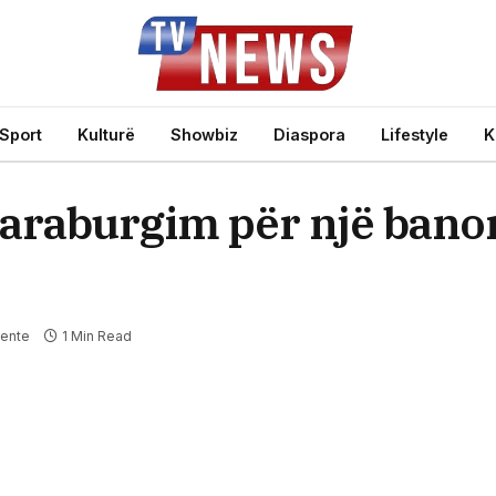
Sport
Kulturë
Showbiz
Diaspora
Lifestyle
K
araburgim për një banor
ente
1 Min Read