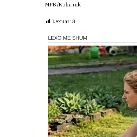
MPB./Koha.mk
Lexuar:
8