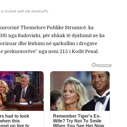
is locked with the handcuffs
kurorinë Themelore Publike Strumicë, ka
38) nga Radovishi, për shkak të dyshimit se ka
orizuar dhe lëshimi në qarkullim i drogave
e prekursorëve” nga neni 215 i Kodit Penal.