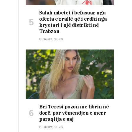
Salah mbetet i befasuar nga
oferta e rrallë që i erdhi nga
kryetari i një distrikti në
Trabzon
8 Gusht, 2026
Bri Teresi pozon me librin në
dorë, por vëmendjen e merr
paraqitja e saj
8 Gusht, 2026