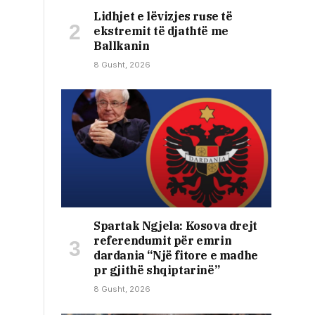
Lidhjet e lëvizjes ruse të
ekstremit të djathtë me
Ballkanin
8 Gusht, 2026
Spartak Ngjela: Kosova drejt
referendumit për emrin
dardania “Një fitore e madhe
pr gjithë shqiptarinë”
8 Gusht, 2026