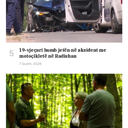
19-vjeçari humb jetën në aksident me
motoçikletë në Radishan
7 Gusht, 2026