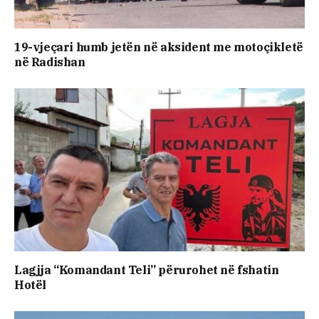
19-vjeçari humb jetën në aksident me motoçikletë
në Radishan
Lagjja “Komandant Teli” përurohet në fshatin
Hotël