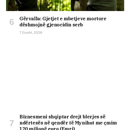
Gërvalla: Gjetjet e mbetjeve mortore
dëshmojnë gjenocidin serb
7 Gusht, 2026
Biznesmeni shqiptar drejt blerjes së
ndërtesës në qendër të Mynihut me çmim
120 milionë euro (Emri)