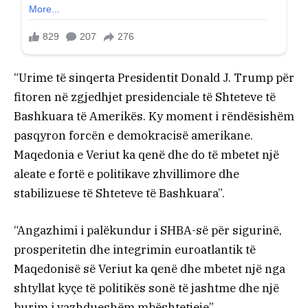
“Urime të sinqerta Presidentit Donald J. Trump për
fitoren në zgjedhjet presidenciale të Shteteve të
Bashkuara të Amerikës. Ky moment i rëndësishëm
pasqyron forcën e demokracisë amerikane.
Maqedonia e Veriut ka qenë dhe do të mbetet një
aleate e fortë e politikave zhvillimore dhe
stabilizuese të Shteteve të Bashkuara”.
“Angazhimi i palëkundur i SHBA-së për sigurinë,
prosperitetin dhe integrimin euroatlantik të
Maqedonisë së Veriut ka qenë dhe mbetet një nga
shtyllat kyçe të politikës sonë të jashtme dhe një
burim i vazhdueshëm mbështetjeje”.