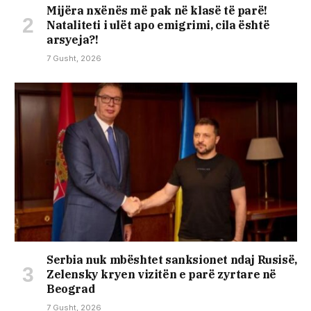
Mijëra nxënës më pak në klasë të parë!
Nataliteti i ulët apo emigrimi, cila është
arsyeja?!
7 Gusht, 2026
Serbia nuk mbështet sanksionet ndaj Rusisë,
Zelensky kryen vizitën e parë zyrtare në
Beograd
7 Gusht, 2026