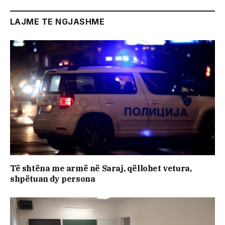
LAJME TE NGJASHME
Të shtëna me armë në Saraj, qëllohet vetura,
shpëtuan dy persona