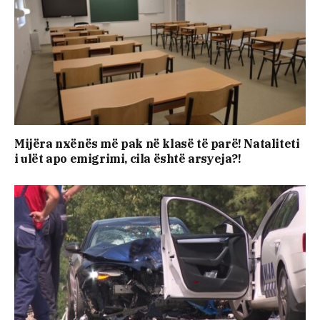
Mijëra nxënës më pak në klasë të parë! Nataliteti
i ulët apo emigrimi, cila është arsyeja?!