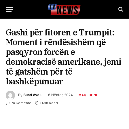
Gashi për fitoren e Trumpit:
Moment i rëndësishëm që
pasqyron forcën e
demokracisë amerikane, jemi
të gatshëm për të
bashkëpunuar
By
Suad Avdiu
6 Nëntor, 2024
MAQEDONI
Pa Komente
1 Min Read