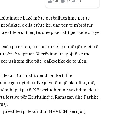
 ushqimore bazë më të përballueshme për të
 produkte, e cila është krijuar për të mbrojtur
eta është e shtrenjtë, dhe pikërisht për këtë arsye
jetesës po rriten, por ne nuk e lejojmë që qytetarët
ëtu për të vepruar! Vlerësimet tregojnë se me
t për ushqim dhe pije joalkoolike do të ulen
i Besar Durmishi, qëndron fort dhe
n e çdo qytetari. Ne jo vetëm që planifikojmë,
tëm hapi i parë. Në periudhën në vazhdim, do të
ta festive për Krishtlindje, Ramazan dhe Pashkë,
uaj.
 ju është i palëkundur. Me VLEN, zëri juaj