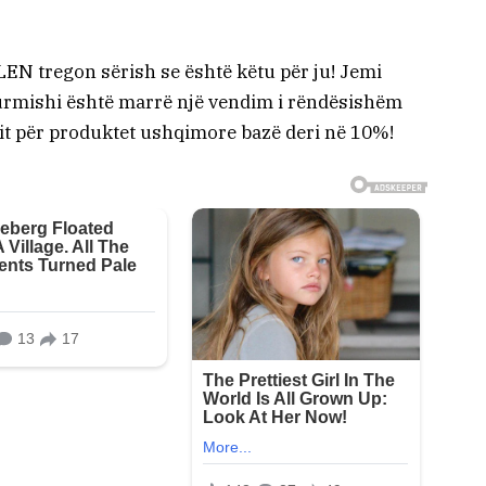
LEN tregon sërish se është këtu për ju! Jemi
urmishi është marrë një vendim i rëndësishëm
mit për produktet ushqimore bazë deri në 10%!