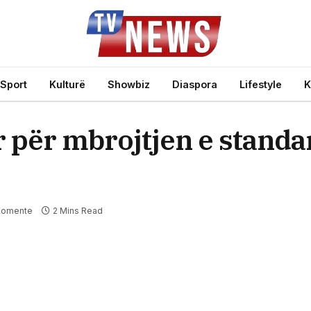
Sport
Kulturë
Showbiz
Diaspora
Lifestyle
K
për mbrojtjen e standar
Komente
2 Mins Read