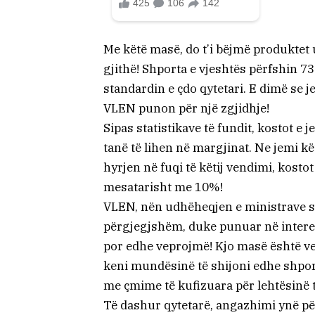
Me këtë masë, do t’i bëjmë produktet
gjithë! Shporta e vjeshtës përfshin 73
standardin e çdo qytetari. E dimë se j
VLEN punon për një zgjidhje!
Sipas statistikave të fundit, kostot e 
tanë të lihen në margjinat. Ne jemi k
hyrjen në fuqi të këtij vendimi, kosto
mesatarisht me 10%!
VLEN, nën udhëheqjen e ministrave s
përgjegjshëm, duke punuar në interesi
por edhe veprojmë! Kjo masë është ve
keni mundësinë të shijoni edhe shpor
me çmime të kufizuara për lehtësinë t
Të dashur qytetarë, angazhimi ynë për