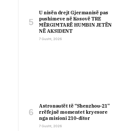
U nisën drejt Gjermanisë pas
pushimeve në Kosovë TRE
MËRGIMTARË HUMBIN JETËN
NË AKSIDENT
7 Gusht, 2026
Astronautët të “Shenzhou-21”
rrëfejnë momentet kryesore
nga misioni 210-ditor
7 Gusht, 2026