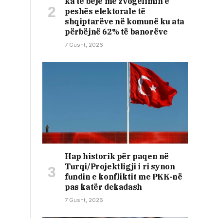
ka të bëjë me zvogëlimin e
peshës elektorale të
shqiptarëve në komunë ku ata
përbëjnë 62% të banorëve
7 Gusht, 2026
Hap historik për paqen në
Turqi/Projektligji i ri synon
fundin e konfliktit me PKK-në
pas katër dekadash
7 Gusht, 2026