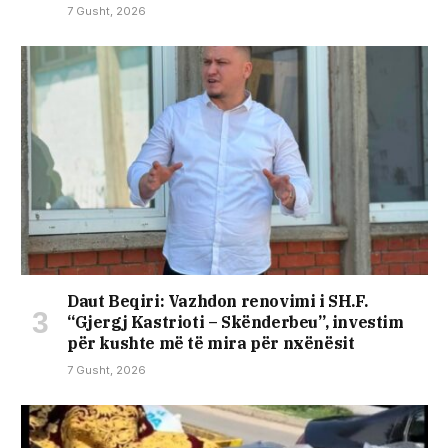
7 Gusht, 2026
Daut Beqiri: Vazhdon renovimi i SH.F.
“Gjergj Kastrioti – Skënderbeu”, investim
për kushte më të mira për nxënësit
7 Gusht, 2026