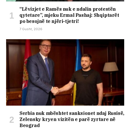
“Lëvizjet e Ramës nuk e ndalin protestën
qytetare”, mjeku Ermal Pashaj: Shqiptarët
po besojnë te njëri-tjetri!
7 Gusht, 2026
Serbia nuk mbështet sanksionet ndaj Rusisë,
Zelensky kryen vizitën e parë zyrtare në
Beograd