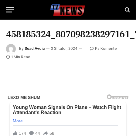
458185324_807098238297161_
By
Suad Avdiu
3 Shtator, 2024
Pa Komente
1 Min Read